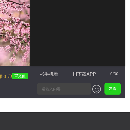
手机看
下载APP
0/30
额:0
充值
发送