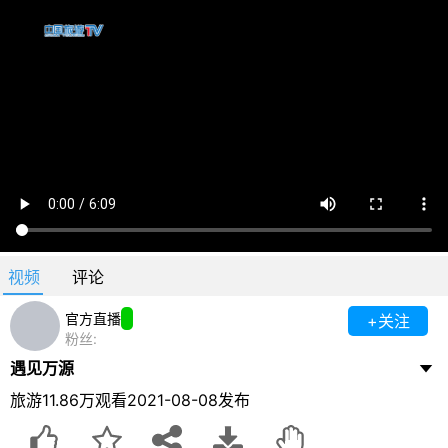
视频
评论
官方直播
+关注
粉丝:
遇见万源
旅游
11.86万观看
2021-08-08发布