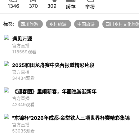
1346
370
309
缓存
举报
标签:
四川旅游
乡村旅游
中国旅游
四川乡村文化旅
遇见万源
官方直播
118559观看
2025和田龙舟赛中央台报道精彩片段
官方直播
34434观看
《迎春图》里闹新春，年画巡游迎新年
官方直播
42349观看
"东锦杯"2026年成都·金堂铁人三项世界杯赛精彩集锦
官方直播
53035观看