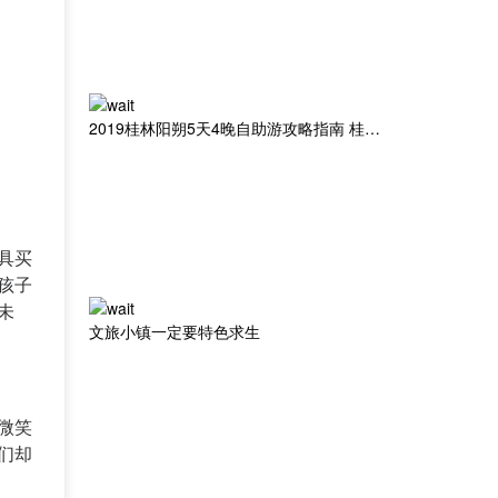
2019桂林阳朔5天4晚自助游攻略指南 桂林租车包车指南
具买
孩子
未
文旅小镇一定要特色求生
微笑
们却