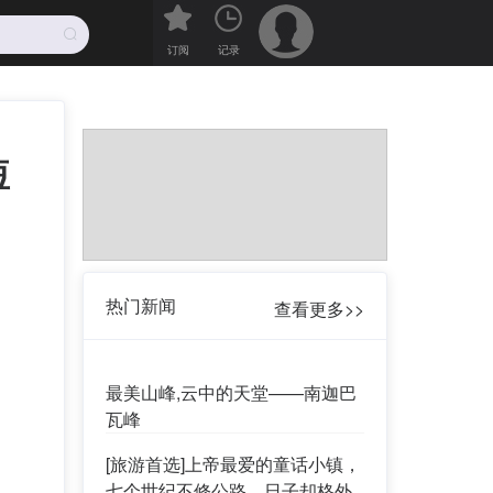
订阅
记录
短
热门新闻
查看更多>>
最美山峰,云中的天堂——南迦巴
瓦峰
[旅游首选]上帝最爱的童话小镇，
七个世纪不修公路，日子却格外